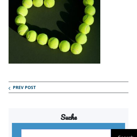
PREV POST
Suche
S
u