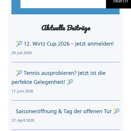
Search
c
h
Aktuelle Beiträge
e
n
🎾 12. Wirtz Cup 2026 – Jetzt anmelden!
29. Juli 2026
🎾 Tennis ausprobieren? Jetzt ist die
perfekte Gelegenheit! 🎾
17. Juni 2026
Saisoneröffnung & Tag der offenen Tür 🎾
27. April 2026