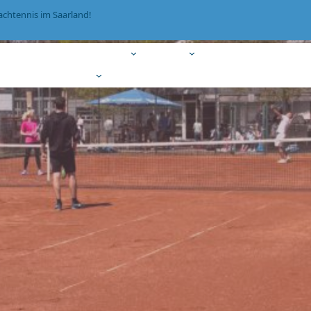
achtennis im Saarland!
Termine
Mannschaften
Jugend
Autohaus Wirtz Cup
Kontakt
Fotogalerie