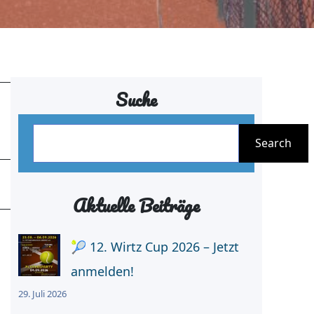
Suche
S
Search
u
c
h
Aktuelle Beiträge
e
🎾 12. Wirtz Cup 2026 – Jetzt
n
anmelden!
29. Juli 2026