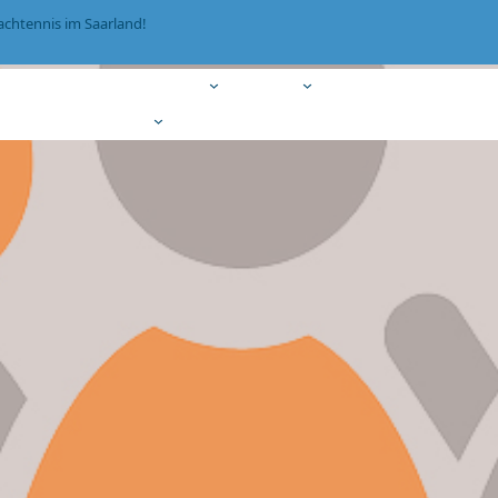
achtennis im Saarland!
Termine
Mannschaften
Jugend
Autohaus Wirtz Cup
Kontakt
Fotogalerie