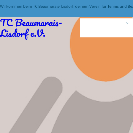
Willkommen beim TC Beaumarais- Lisdorf, deinem Verein für Tennis und Be
TC Beaumarais-
Wir über uns
Lisdorf e.V.