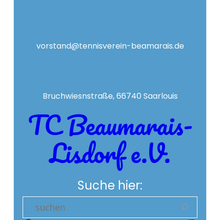
vorstand@tennisverein-beamarais.de
Bruchwiesnstraße, 66740 Saarlouis
TC Beaumarais-
Lisdorf e.V.
Suche hier:
S
e