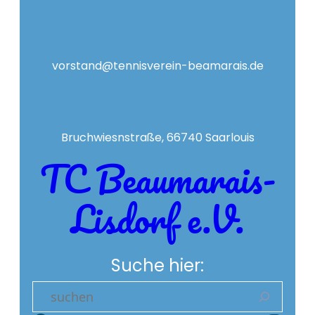
vorstand@tennisverein-beamarais.de
Bruchwiesnstraße, 66740 Saarlouis
TC Beaumarais-
Lisdorf e.V.
Suche hier:
S
e