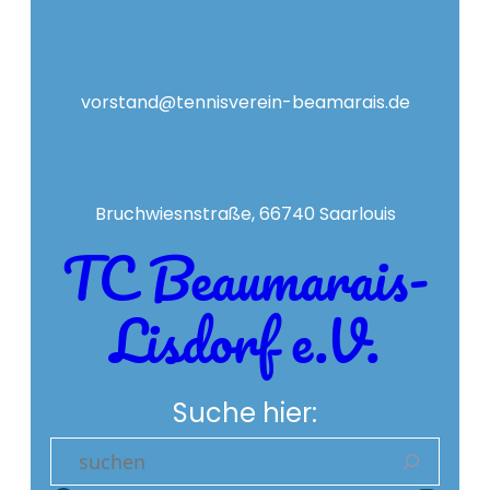
vorstand@tennisverein-beamarais.de
Bruchwiesnstraße, 66740 Saarlouis
TC Beaumarais-
Lisdorf e.V.
Suche hier:
S
e