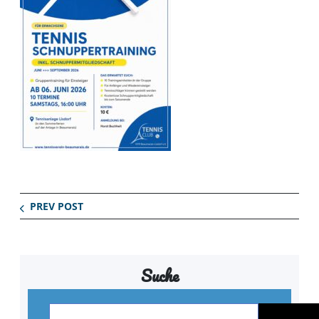
PREV POST
Suche
S