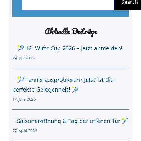
u
Search
c
h
Aktuelle Beiträge
e
n
🎾 12. Wirtz Cup 2026 – Jetzt anmelden!
29. Juli 2026
🎾 Tennis ausprobieren? Jetzt ist die
perfekte Gelegenheit! 🎾
17. Juni 2026
Saisoneröffnung & Tag der offenen Tür 🎾
27. April 2026