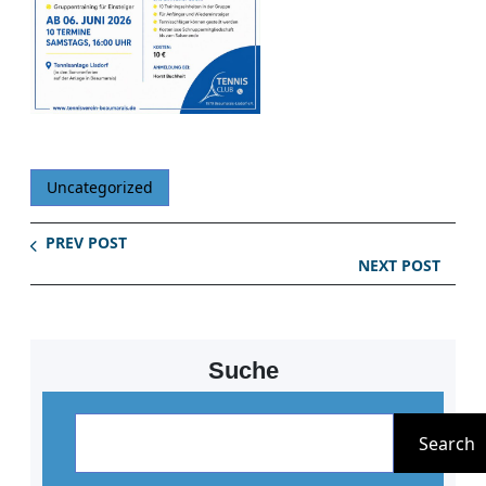
Uncategorized
PREV POST
NEXT POST
Suche
S
u
Search
c